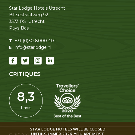
Star Lodge Hotels Utrecht
Biltsestraatweg 92
3573 PS Utrecht
Pays-Bas
T
+31 (0)30 8000 401
E
info@starlodge.nl
CRITIQUES
8,3
1 avis
STAR LODGE HOTELS WILL BE CLOSED
UNTIL SUMMER 2026. YOU ARE MOST
© 2026 Star Lodge Hotels Utrecht